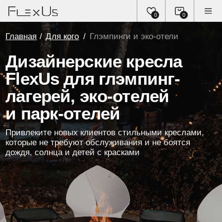
0
0
Главная
/
Для кого
/
Глэмпинги и эко-отели
Дизайнерские кресла
FlexUs для глэмпинг-
лагерей, эко-отелей
и парк-отелей
Привлеките новых клиентов стильными креслами,
которые не требуют обслуживания и не боятся
дождя, солнца и детей с красками