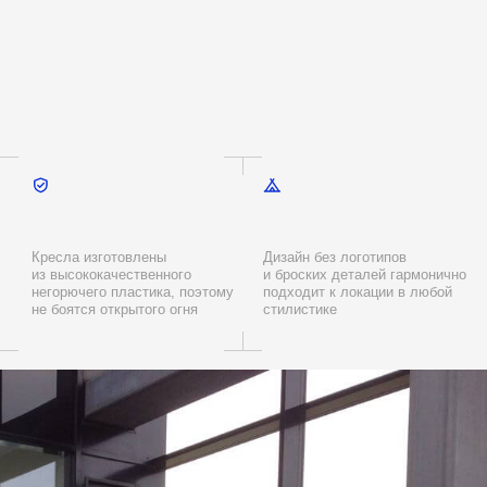
товлены
Дизайн без логотипов
чественного
и броских деталей гармонично
пластика, поэтому
подходит к локации в любой
крытого огня
стилистике