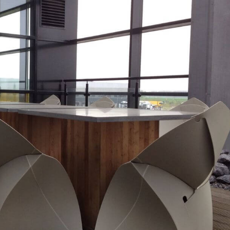
ь склад
ику для перевозки
 фуру для транспортировки, вы просто складываете
дсобку