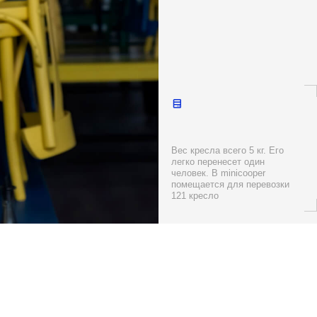
дойдет
анет
сть и надежность