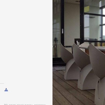
итывает влагу, поэтому
дит для посетителей
альниках. Есть
стие для слива воды
Не нужно занимат
и арендовать техн
в низкий сезон
Пока другие вывозят мебель на склад и арендуют
кресла в конверт толщиной 1,5 см и убираете в по