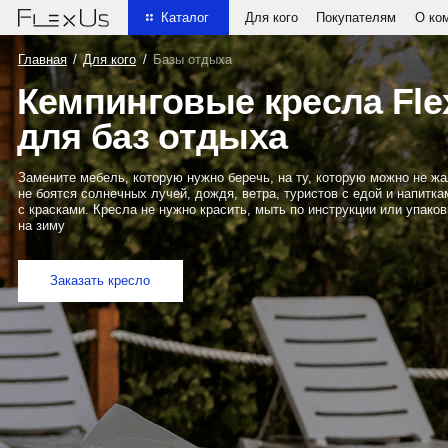
Для кого
Покупателям
О компании
Каталог
Главная
/
Для кого
/
Базы отдыха
Кемпинговые кресла FlexU
для баз отдыха
Замените мебель, которую нужно беречь, на ту, которую можно не жалеть. Кр
не боятся солнечных лучей, дождя, ветра, туристов с едой и напитками или 
с красками. Кресла не нужно красить, мыть по инструкции или упаковывать п
на зиму
Заказать кресло