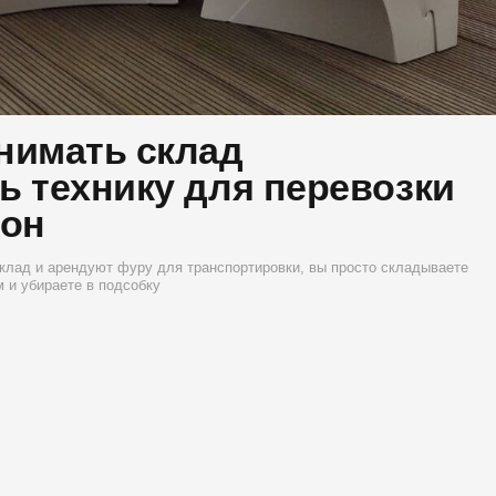
 виде кресло
зделочной доски
100 кресел помещаются
Сложить в конверт
на площади 1,2 м². Все
секунд. Для этого
кресла заведения можно
стера —
расположить на участке пола
юбой сотрудник
размером с диван