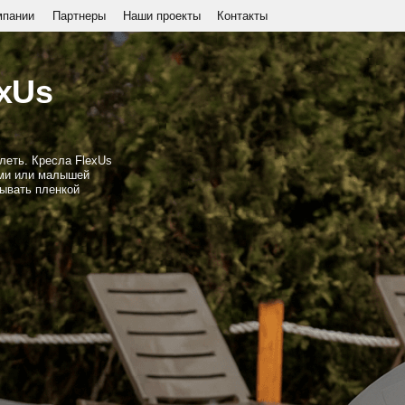
Партнеры
Наши проекты
Контакты
+7 (968) 865-98-
s
есла FlexUs
малышей
ленкой