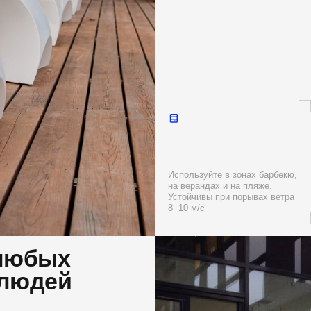
Кресла изго
Используйте в зонах барбекю,
из высокока
на верандах и на пляже.
негорючего 
Устойчивы при порывах ветра
не боятся от
8−10 м/с
бых
дей