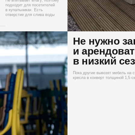
В сложенном
не толще ра
Вес кресла всего 5 кг. Его
для кухни. 
легко перенесет один
можно за 30 
человек. В minicooper
не нужны ма
помещается для перевозки
справится л
121 кресло
базы