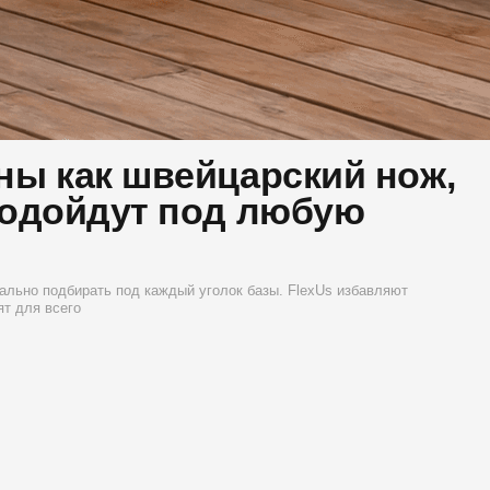
 швейцарский нож,
ут под любую
од каждый уголок базы. FlexUs избавляют