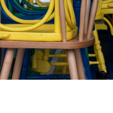
Нужна мебель, которая по
для любой локации и не ст
проблемой после сезона?
Попробуйте FlexUs. Закажите пробную партию и убедитесь, что универсально
бывают стильными
Заказать кресло