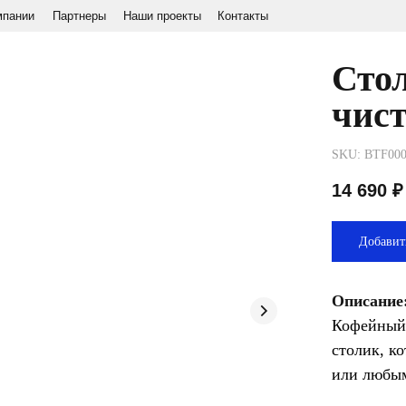
Партнеры
Наши проекты
Контакты
+7 (968) 865-98-
Стол
чис
SKU:
BTF00
14 690
₽
Добавит
Описание
Кофейный 
столик, к
или любым