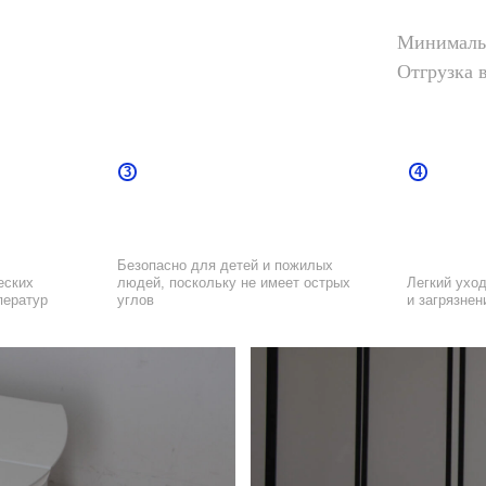
Минимальн
3
4
Отгрузка 
Безопасно для детей и пожилых
Легкий уход — не впитывает
людей, поскольку не имеет острых
и загрязнения
углов