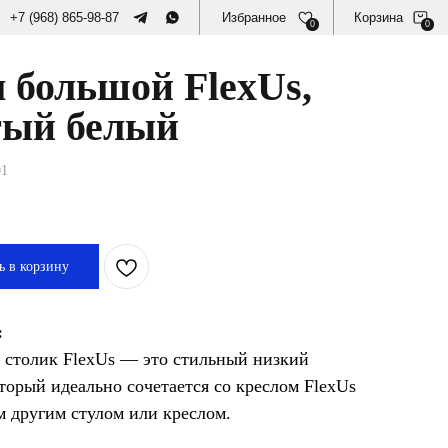
87
Избранное
Избранное
Корзина
Корзина
0
0
 большой FlexUs,
тый белый
01
ь в корзину
:
столик FlexUs — это стильный низкий
оторый идеально сочетается со креслом FlexUs
 другим стулом или креслом.