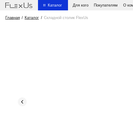
Для кого
Покупателям
О компании
Каталог
Главная
/
Каталог
/
Складной столик FlexUs