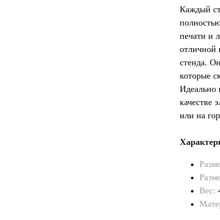
Каждый ст
полностью
печати и 
отличной 
стенда. О
которые с
Идеально 
качестве 
или на го
Характери
Разме
Разме
Вес:
4
Мате