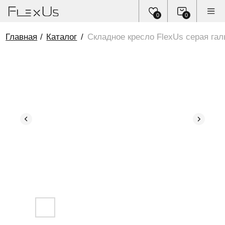
0
0
Главная
/
Каталог
/
Складное кресло FlexUs серая галька