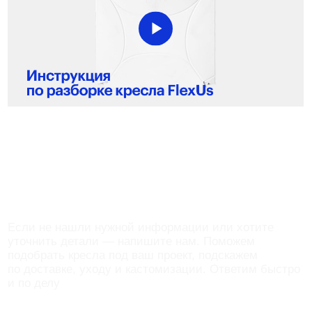
Навигация
Каталог
О компании
Партнеры
Блог
Контакты
Покупателям
Доставка и оплата
Возврат и обмен
Партнерская программа
Вопросы и ответы
Публичная оферта
Политика конфиденциальности
Пользовательское соглашение
Для кого
Пространства для конференций
Ивент-агентства
Салоны проката мебели