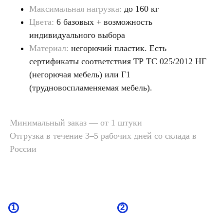
механических нагрузок
Максимальная нагрузка:
до 160 кг
Не выцветает
и перепадов
на солнце
температур
Цвета:
6 базовых + возможность
индивидуального выбора
3
4
Материал:
негорючий пластик. Есть
сертификаты соответствия ТР ТС 025/2012 НГ
Безопасно для детей
(негорючая мебель) или Г1
Легкий уход —
и пожилых людей,
не впитывает влагу
поскольку не имеет
(трудновоспламеняемая мебель).
и загрязнения
острых углов
5
Минимальный заказ — от 1 штуки
Отгрузка в течение 3–5 рабочих дней со склада в
Служит до 5 лет,
России
не теряя
презентабельности